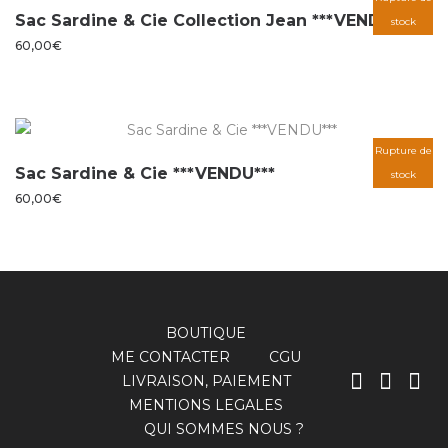
Sac Sardine & Cie Collection Jean ***VENDU***
stock
60,00
€
Rupture de
Sac Sardine & Cie ***VENDU***
stock
60,00
€
BOUTIQUE
ME CONTACTER
CGU
LIVRAISON, PAIEMENT
MENTIONS LEGALES
QUI SOMMES NOUS ?