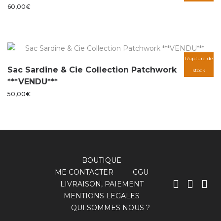
60,00
€
Rupture de
Sac Sardine & Cie Collection Patchwork
stock
***VENDU***
50,00
€
BOUTIQUE
ME CONTACTER
CGU
LIVRAISON, PAIEMENT
MENTIONS LEGALES
QUI SOMMES NOUS ?