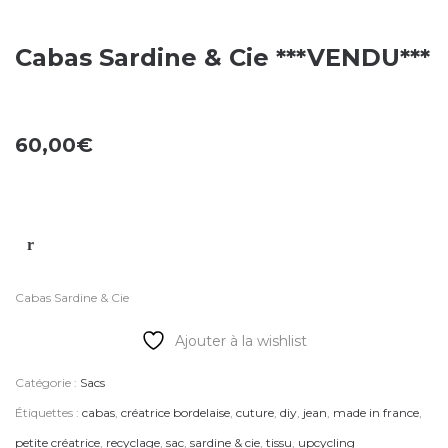
Cabas Sardine & Cie ***VENDU***
60,00
€
Cabas Sardine & Cie
Ajouter à la wishlist
Catégorie :
Sacs
Étiquettes :
cabas
,
créatrice bordelaise
,
cuture
,
diy
,
jean
,
made in france
,
petite créatrice
,
recyclage
,
sac
,
sardine & cie
,
tissu
,
upcycling