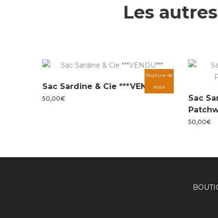
Les autres
Rupture de
Sac Sardine & Cie ***VENDU***
stock
Sac Sa
50,00
€
Patchw
50,00
€
BOUTI