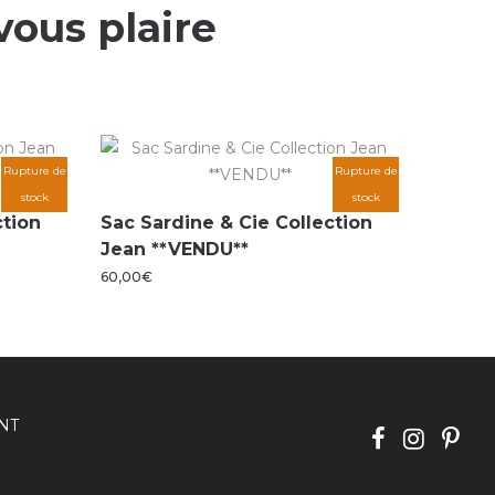
vous plaire
Rupture de
Rupture de
stock
stock
ction
Sac Sardine & Cie Collection
Jean **VENDU**
60,00
€
NT