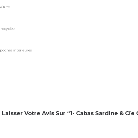
n/Jute
 recyclée
 poches intérieures
Laisser Votre Avis Sur “1- Cabas Sardine & Cie 