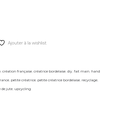
Ajouter à la wishlist
e
,
création française
,
créatrice bordelaise
,
diy
,
fait main
,
hand
france
,
petite créatrice
,
petite créatrice bordelaise
,
recyclage
,
e de jute
,
upcycling