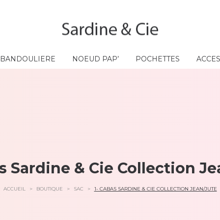
A BANDOULIERE
NOEUD PAP’
POCHETTES
ACCE
s Sardine & Cie Collection J
ACCUEIL
>
BOUTIQUE
>
SAC
>
1- CABAS SARDINE & CIE COLLECTION JEAN/JUTE