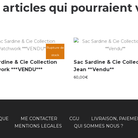
 articles qui pourraient 
Rupture de
stock
rdine & Cie Collection
Sac Sardine & Cie Colle
ork ***VENDU***
Jean **Vendu**
60,00
€
QUE
ME CONTACTER
CGU
LIVRAISON, PAIEME
MENTIONS LEGALES
QUI SOMMES NOUS ?