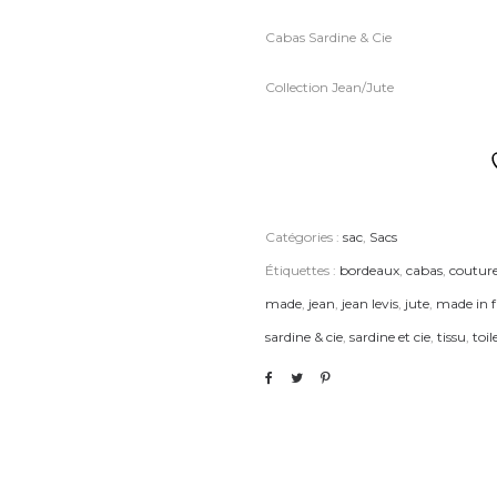
Cabas Sardine & Cie
Collection Jean/Jute
Catégories :
sac
,
Sacs
Étiquettes :
bordeaux
,
cabas
,
coutur
made
,
jean
,
jean levis
,
jute
,
made in 
sardine & cie
,
sardine et cie
,
tissu
,
toil