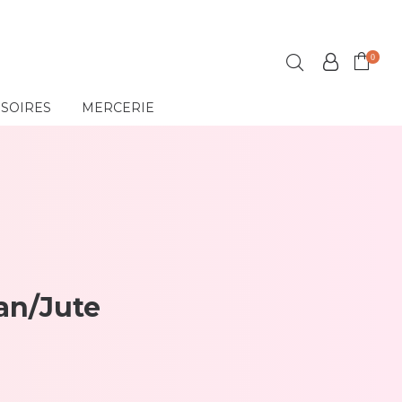
0
SSOIRES
MERCERIE
ean/Jute