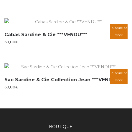
Rupture de
Cabas Sardine & Cie ***VENDU***
stock
60,00
€
Rupture de
Sac Sardine & Cie Collection Jean ***VENDU***
stock
60,00
€
BOUTIQUE