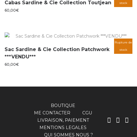
Cabas Sardine & Cie Collection Toutjean
stock
60,00
€
Rupture de
Sac Sardine & Cie Collection Patchwork
stock
***VENDU***
60,00
€
BOUTIQUE
ME CONTACTER
CGU
LIVRAISON, PAIEMENT
MENTIONS LEGALES
QUI SOMMES NOUS ?