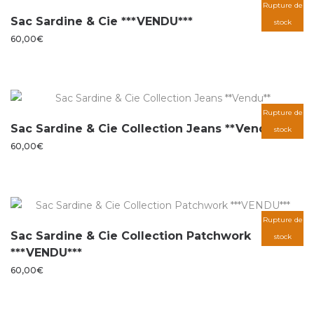
Rupture de
Sac Sardine & Cie ***VENDU***
stock
60,00
€
Rupture de
Sac Sardine & Cie Collection Jeans **Vendu**
stock
60,00
€
Rupture de
Sac Sardine & Cie Collection Patchwork
stock
***VENDU***
60,00
€