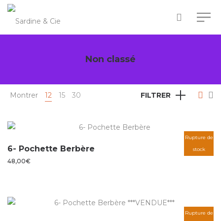
Non classé
Montrer
12
15
30
FILTRER
Rupture de
6- Pochette Berbère
stock
48,00
€
Rupture de